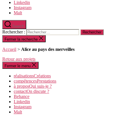
Linkedin
Instagram
Malt
Search
Rechercher :
Fermer la recherche
Accueil
>
Alice au pays des merveilles
Retour aux projets
Fermer le menu
réalisations
C
réations
compétences
P
restations
à propos
Q
ui suis-je ?
contact
O
n discute ?
Behance
Linkedin
Instagram
Malt