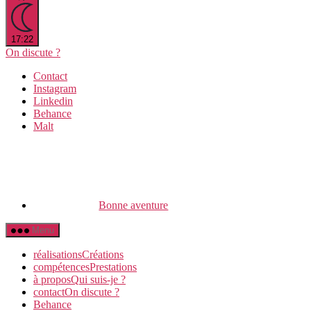
17:22
On discute ?
Contact
Instagram
Linkedin
Behance
Malt
Bonne aventure
Menu
réalisations
C
réations
compétences
P
restations
à propos
Q
ui suis-je ?
contact
O
n discute ?
Behance