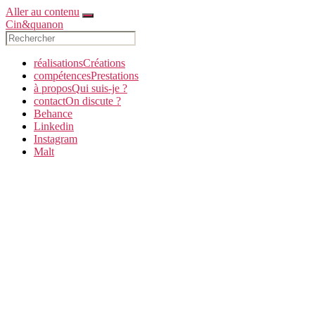
Aller au contenu
Cin&quanon
réalisations
C
réations
compétences
P
restations
à propos
Q
ui suis-je ?
contact
O
n discute ?
Behance
Linkedin
Instagram
Malt