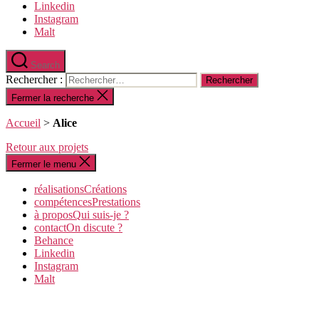
Linkedin
Instagram
Malt
Search
Rechercher :
Fermer la recherche
Accueil
>
Alice
Retour aux projets
Fermer le menu
réalisations
C
réations
compétences
P
restations
à propos
Q
ui suis-je ?
contact
O
n discute ?
Behance
Linkedin
Instagram
Malt