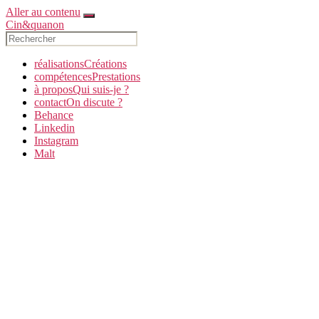
Aller au contenu
Cin&quanon
réalisations
C
réations
compétences
P
restations
à propos
Q
ui suis-je ?
contact
O
n discute ?
Behance
Linkedin
Instagram
Malt