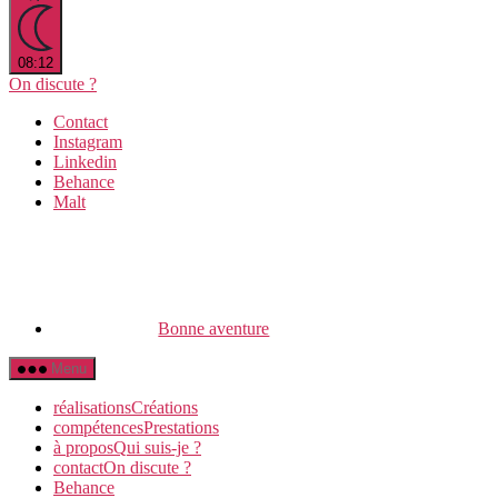
08:12
On discute ?
Contact
Instagram
Linkedin
Behance
Malt
Bonne aventure
Menu
réalisations
C
réations
compétences
P
restations
à propos
Q
ui suis-je ?
contact
O
n discute ?
Behance