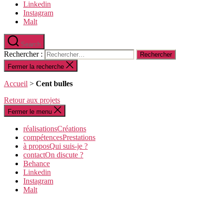
Linkedin
Instagram
Malt
Search
Rechercher :
Fermer la recherche
Accueil
>
Cent bulles
Retour aux projets
Fermer le menu
réalisations
C
réations
compétences
P
restations
à propos
Q
ui suis-je ?
contact
O
n discute ?
Behance
Linkedin
Instagram
Malt