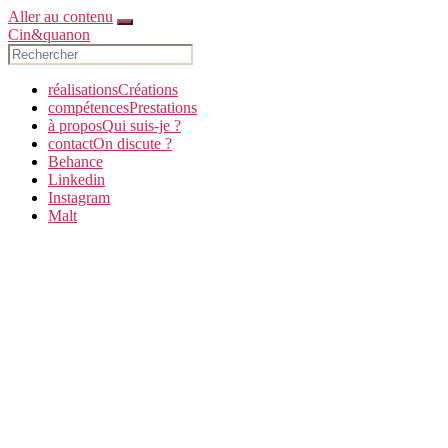
Aller au contenu
Cin&quanon
réalisations
C
réations
compétences
P
restations
à propos
Q
ui suis-je ?
contact
O
n discute ?
Behance
Linkedin
Instagram
Malt