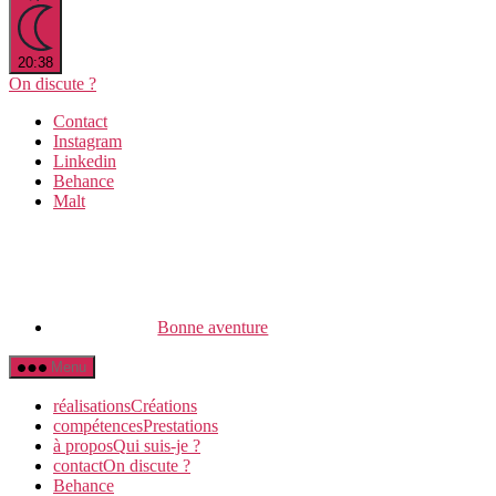
20:38
On discute ?
Contact
Instagram
Linkedin
Behance
Malt
Bonne aventure
Menu
réalisations
C
réations
compétences
P
restations
à propos
Q
ui suis-je ?
contact
O
n discute ?
Behance