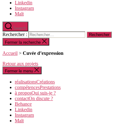
Linkedin
Instagram
Malt
Search
Rechercher :
Fermer la recherche
Accueil
>
Cuvée d’expression
Retour aux projets
Fermer le menu
réalisations
C
réations
compétences
P
restations
à propos
Q
ui suis-je ?
contact
O
n discute ?
Behance
Linkedin
Instagram
Malt