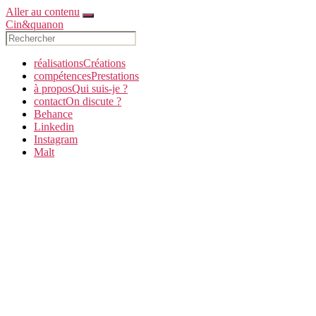
Aller au contenu
Cin&quanon
réalisations
C
réations
compétences
P
restations
à propos
Q
ui suis-je ?
contact
O
n discute ?
Behance
Linkedin
Instagram
Malt