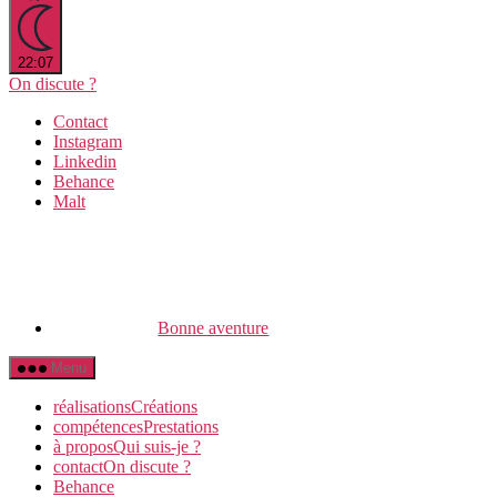
22:07
On discute ?
Contact
Instagram
Linkedin
Behance
Malt
Bonne aventure
Menu
réalisations
C
réations
compétences
P
restations
à propos
Q
ui suis-je ?
contact
O
n discute ?
Behance