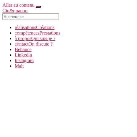
Aller au contenu
Cin&quanon
réalisations
C
réations
compétences
P
restations
à propos
Q
ui suis-je ?
contact
O
n discute ?
Behance
Linkedin
Instagram
Malt