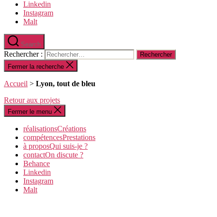
Linkedin
Instagram
Malt
Search
Rechercher :
Fermer la recherche
Accueil
>
Lyon, tout de bleu
Retour aux projets
Fermer le menu
réalisations
C
réations
compétences
P
restations
à propos
Q
ui suis-je ?
contact
O
n discute ?
Behance
Linkedin
Instagram
Malt