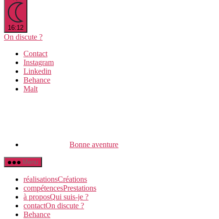
16:12
On discute ?
Contact
Instagram
Linkedin
Behance
Malt
Bonne aventure
Menu
réalisations
C
réations
compétences
P
restations
à propos
Q
ui suis-je ?
contact
O
n discute ?
Behance