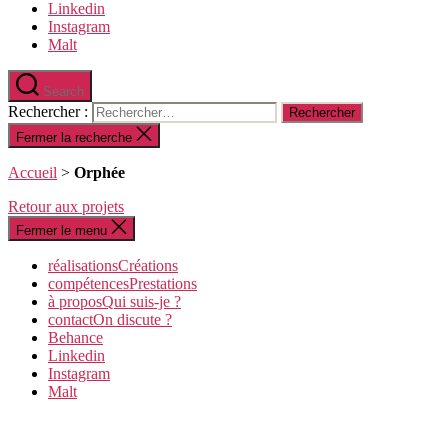
Linkedin
Instagram
Malt
Search
Rechercher :
Fermer la recherche
Accueil
>
Orphée
Retour aux projets
Fermer le menu
réalisations
C
réations
compétences
P
restations
à propos
Q
ui suis-je ?
contact
O
n discute ?
Behance
Linkedin
Instagram
Malt