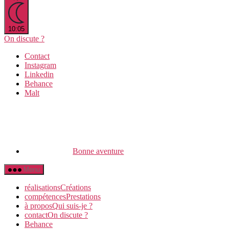
10:05
On discute ?
Contact
Instagram
Linkedin
Behance
Malt
Bonne aventure
Menu
réalisations
C
réations
compétences
P
restations
à propos
Q
ui suis-je ?
contact
O
n discute ?
Behance