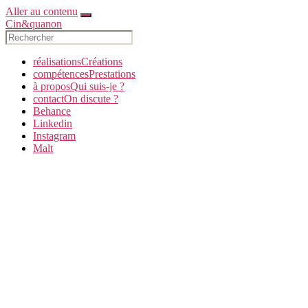
Aller au contenu
Cin&quanon
réalisations
C
réations
compétences
P
restations
à propos
Q
ui suis-je ?
contact
O
n discute ?
Behance
Linkedin
Instagram
Malt