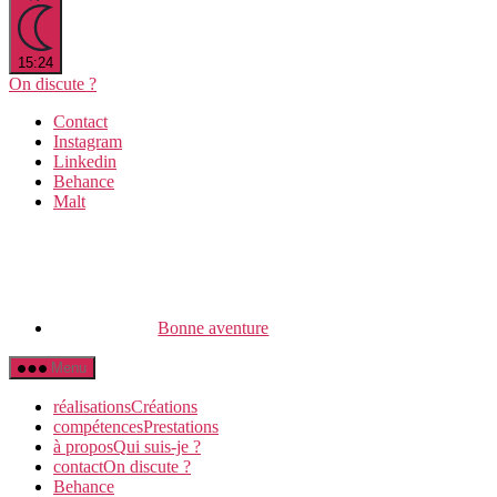
15:24
On discute ?
Contact
Instagram
Linkedin
Behance
Malt
Bonne aventure
Menu
réalisations
C
réations
compétences
P
restations
à propos
Q
ui suis-je ?
contact
O
n discute ?
Behance