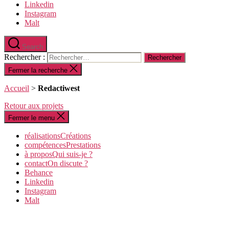
Linkedin
Instagram
Malt
Search
Rechercher :
Fermer la recherche
Accueil
>
Redactiwest
Retour aux projets
Fermer le menu
réalisations
C
réations
compétences
P
restations
à propos
Q
ui suis-je ?
contact
O
n discute ?
Behance
Linkedin
Instagram
Malt