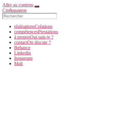
Aller au contenu
Cin&quanon
réalisations
C
réations
compétences
P
restations
à propos
Q
ui suis-je ?
contact
O
n discute ?
Behance
Linkedin
Instagram
Malt